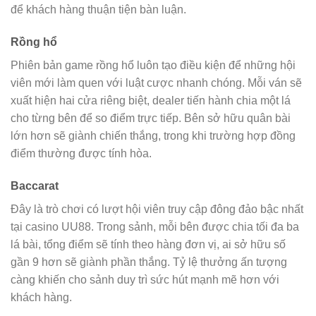
để khách hàng thuận tiện bàn luận.
Rồng hổ
Phiên bản game rồng hổ luôn tạo điều kiện để những hội
viên mới làm quen với luật cược nhanh chóng. Mỗi ván sẽ
xuất hiện hai cửa riêng biệt, dealer tiến hành chia một lá
cho từng bên để so điểm trực tiếp. Bên sở hữu quân bài
lớn hơn sẽ giành chiến thắng, trong khi trường hợp đồng
điểm thường được tính hòa.
Baccarat
Đây là trò chơi có lượt hội viên truy cập đông đảo bậc nhất
tại casino UU88. Trong sảnh, mỗi bên được chia tối đa ba
lá bài, tổng điểm sẽ tính theo hàng đơn vị, ai sở hữu số
gần 9 hơn sẽ giành phần thắng. Tỷ lệ thưởng ấn tượng
càng khiến cho sảnh duy trì sức hút mạnh mẽ hơn với
khách hàng.