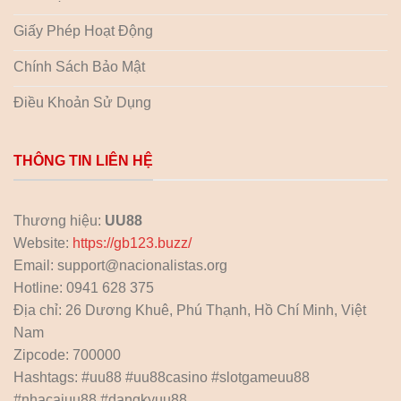
Giấy Phép Hoạt Động
Chính Sách Bảo Mật
Điều Khoản Sử Dụng
THÔNG TIN LIÊN HỆ
Thương hiệu:
UU88
Website:
https://gb123.buzz/
Email:
support@nacionalistas.org
Hotline: 0941 628 375
Địa chỉ: 26 Dương Khuê, Phú Thạnh, Hồ Chí Minh, Việt
Nam
Zipcode: 700000
Hashtags: #uu88 #uu88casino #slotgameuu88
#nhacaiuu88 #dangkyuu88