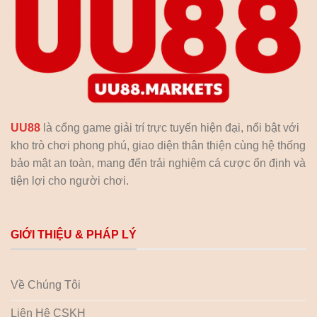
UU88
là cổng game giải trí trực tuyến hiện đại, nổi bật với
kho trò chơi phong phú, giao diện thân thiện cùng hệ thống
bảo mật an toàn, mang đến trải nghiệm cá cược ổn định và
tiện lợi cho người chơi.
GIỚI THIỆU & PHÁP LÝ
Về Chúng Tôi
Liên Hệ CSKH