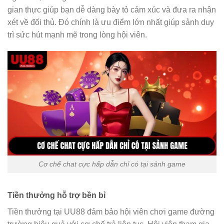
gian thực giúp bạn dễ dàng bày tỏ cảm xúc và đưa ra nhận
xét về đối thủ. Đó chính là ưu điểm lớn nhất giúp sảnh duy
trì sức hút mạnh mẽ trong lòng hội viên.
Cơ chế chat cực hấp dẫn chỉ có tại sảnh game
Tiền thưởng hỗ trợ bền bỉ
Tiền thưởng tại UU88 đảm bảo hội viên chơi game đường