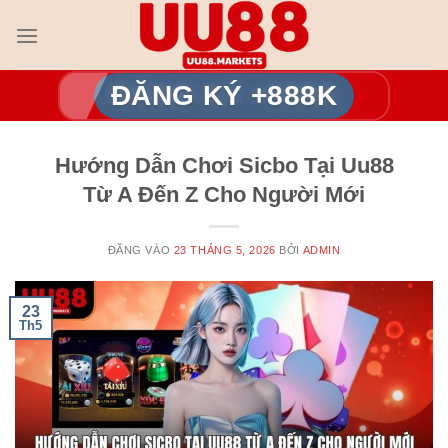
Bỏ
qua
nội
dung
ĐĂNG KÝ +888K
Hướng Dẫn Chơi Sicbo Tại Uu88
Từ A Đến Z Cho Người Mới
ĐĂNG VÀO
23 THÁNG 5, 2026
BỞI
ADMIN
23
Th5