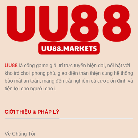
Người
Lại
Mới
Chiến
Thắng
Bất
Ngờ
UU88
là cổng game giải trí trực tuyến hiện đại, nổi bật với
kho trò chơi phong phú, giao diện thân thiện cùng hệ thống
bảo mật an toàn, mang đến trải nghiệm cá cược ổn định và
tiện lợi cho người chơi.
GIỚI THIỆU & PHÁP LÝ
Về Chúng Tôi