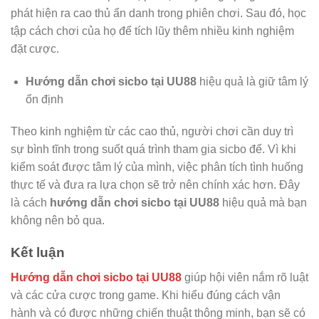
phát hiện ra cao thủ ẩn danh trong phiên chơi. Sau đó, học
tập cách chơi của họ để tích lũy thêm nhiều kinh nghiệm
đặt cược.
Hướng dẫn chơi sicbo tại UU88
hiệu quả là giữ tâm lý
ổn định
Theo kinh nghiệm từ các cao thủ, người chơi cần duy trì
sự bình tĩnh trong suốt quá trình tham gia sicbo để. Vì khi
kiểm soát được tâm lý của mình, việc phân tích tình huống
thực tế và đưa ra lựa chọn sẽ trở nên chính xác hơn. Đây
là cách
hướng dẫn chơi sicbo tại UU88
hiệu quả mà bạn
không nên bỏ qua.
Kết luận
Hướng dẫn chơi sicbo tại UU88
giúp hội viên nắm rõ luật
và các cửa cược trong game. Khi hiểu đúng cách vận
hành và có được những chiến thuật thông minh, bạn sẽ có