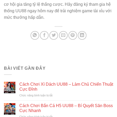
cơ hội gia tăng tỷ lệ thắng cược. Hãy đăng ký tham gia hệ
thống UU88 ngay hôm nay để trải nghiệm game tài xỉu với
mức thưởng hấp dẫn.
BÀI VIẾT GẦN ĐÂY
Cách Chơi Xì Dách UU88 – Làm Chủ Chiến Thuật
Cực Đỉnh
ở
Chức năng bình luận bị tắt
Cách
Chơi
Cách Chơi Bắn Cá H5 UU88 – Bí Quyết Săn Boss
Xì
Cực Nhanh
Dách
ở
Chức năng bình luận bị tắt