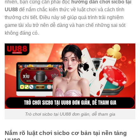
nhiên, bạn cũng cần phải đọc
hướng dẫn chơi sicbo tại
UU88
để nắm chắc kiến thức về luật chơi và cách tính
thưởng chi tiết. Điều này sẽ giúp quá trình trải nghiệm
game tài xỉu trở nên dễ dàng và hạn chế những sai sót
không đáng có.
Trò chơi sicbo tại UU88 đơn giản, dễ tham gia
Nắm rõ luật chơi sicbo cơ bản tại nền tảng