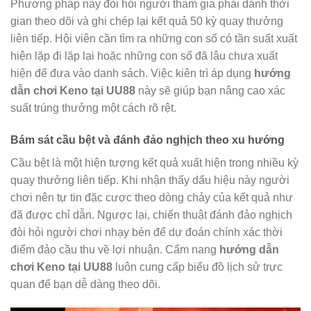
Phương pháp này đòi hỏi người tham gia phải dành thời
gian theo dõi và ghi chép lại kết quả 50 kỳ quay thưởng
liên tiếp. Hội viên cần tìm ra những con số có tần suất xuất
hiện lặp đi lặp lại hoặc những con số đã lâu chưa xuất
hiện để đưa vào danh sách. Việc kiên trì áp dụng
hướng
dẫn chơi Keno tại UU88
này sẽ giúp bạn nâng cao xác
suất trúng thưởng một cách rõ rệt.
Bám sát cầu bệt và đánh đảo nghịch theo xu hướng
Cầu bệt là một hiện tượng kết quả xuất hiện trong nhiều kỳ
quay thưởng liên tiếp. Khi nhận thấy dấu hiệu này người
chơi nên tự tin đặc cược theo dòng chảy của kết quả như
đã được chỉ dẫn. Ngược lại, chiến thuật đánh đảo nghịch
đòi hỏi người chơi nhạy bén để dự đoán chính xác thời
điểm đảo cầu thu về lợi nhuận. Cẩm nang
hướng dẫn
chơi Keno tại UU88
luôn cung cấp biểu đồ lịch sử trực
quan để bạn dễ dàng theo dõi.