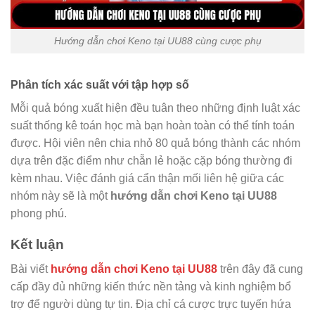
Hướng dẫn chơi Keno tại UU88 cùng cược phụ
Phân tích xác suất với tập hợp số
Mỗi quả bóng xuất hiện đều tuân theo những định luật xác
suất thống kê toán học mà bạn hoàn toàn có thể tính toán
được. Hội viên nên chia nhỏ 80 quả bóng thành các nhóm
dựa trên đặc điểm như chẵn lẻ hoặc cặp bóng thường đi
kèm nhau. Việc đánh giá cẩn thận mối liên hệ giữa các
nhóm này sẽ là một
hướng dẫn chơi Keno tại UU88
phong phú.
Kết luận
Bài viết
hướng dẫn chơi Keno tại UU88
trên đây đã cung
cấp đầy đủ những kiến thức nền tảng và kinh nghiệm bổ
trợ để người dùng tự tin. Địa chỉ cá cược trực tuyến hứa