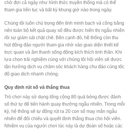
chờ đợi cả ngày như hình thức truyền thống mà có thể
tham gia liên tục và bất kỳ khung giờ nào trong ngày.
Chúng tôi luôn chú trọng đến tính minh bạch và công bằng
nên toàn bộ kết quả quay số đều được hiển thị ngẫu nhiên
rồi sự giám sát chặt chẽ. Bên cạnh đó, hệ thống còn thu
hút đông đảo người tham gia nhờ vào giao diện thiết kế
trực quan và âm thanh sống động kích thích tinh thần. Khi
lựa chọn trải nghiệm cùng với chúng tôi hội viên sẽ được
tận hưởng dịch vụ chăm sóc khách hàng chu đáo cùng tốc
độ giao dịch nhanh chóng.
Quy định rút số và thắng thua
Trò chơi này sử dụng tổng cộng 80 quả bóng được đánh
số thứ tự để tiến hành quay thưởng ngẫu nhiên. Trong mỗi
kỳ, hệ thống sẽ tự động rút ra 20 con số may mắn ngẫu
nhiên để đối chiếu và quyết định thắng thua cho hội viên.
Nhiệm vụ của người chơi lúc này là dự đoán số hoặc các