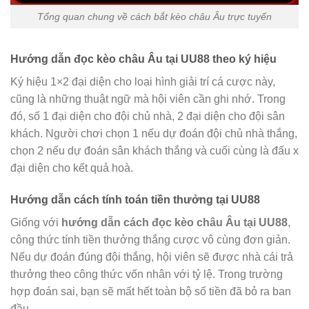
Tổng quan chung về cách bắt kèo châu Âu trực tuyến
Hướng dẫn đọc kèo châu Âu tại UU88 theo ký hiệu
Ký hiệu 1×2 đại diện cho loại hình giải trí cá cược này,
cũng là những thuật ngữ mà hội viên cần ghi nhớ. Trong
đó, số 1 đại diện cho đội chủ nhà, 2 đại diện cho đội sân
khách. Người chơi chọn 1 nếu dự đoán đội chủ nhà thắng,
chọn 2 nếu dự đoán sân khách thắng và cuối cùng là đấu x
đại diện cho kết quả hoà.
Hướng dẫn cách tính toán tiền thưởng tại UU88
Giống với
hướng dẫn cách đọc kèo châu Âu tại UU88
,
công thức tính tiền thưởng thắng cược vô cùng đơn giản.
Nếu dự đoán đúng đội thắng, hội viên sẽ được nhà cái trả
thưởng theo công thức vốn nhân với tỷ lệ. Trong trường
hợp đoán sai, bạn sẽ mất hết toàn bộ số tiền đã bỏ ra ban
đầu.