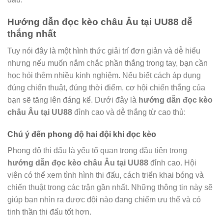
Hướng dẫn đọc kèo châu Âu tại UU88 dễ
thắng nhất
Tuy nói đây là một hình thức giải trí đơn giản và dễ hiểu
nhưng nếu muốn nắm chắc phần thắng trong tay, bạn cần
học hỏi thêm nhiều kinh nghiệm. Nếu biết cách áp dụng
đúng chiến thuật, đúng thời điểm, cơ hội chiến thắng của
bạn sẽ tăng lên đáng kể. Dưới đây là
hướng dẫn đọc kèo
châu Âu tại UU88
đỉnh cao và dễ thắng từ cao thủ:
Chú ý đến phong độ hai đội khi đọc kèo
Phong độ thi đấu là yếu tố quan trọng đầu tiên trong
hướng dẫn đọc kèo châu Âu tại UU88
đỉnh cao. Hội
viên có thể xem tình hình thi đấu, cách triển khai bóng và
chiến thuật trong các trận gần nhất. Những thông tin này sẽ
giúp bạn nhìn ra được đội nào đang chiếm ưu thế và có
tinh thần thi đấu tốt hơn.