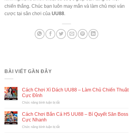
chiến thắng. Chúc bạn luôn may mắn và làm chủ mọi ván
cược tại sân chơi của
UU88
.
BÀI VIẾT GẦN ĐÂY
Cách Chơi Xì Dách UU88 – Làm Chủ Chiến Thuật
Cực Đỉnh
ở
Chức năng bình luận bị tắt
Cách
Chơi
Cách Chơi Bắn Cá H5 UU88 – Bí Quyết Săn Boss
Xì
Cực Nhanh
Dách
ở
Chức năng bình luận bị tắt
UU88
Cách
–