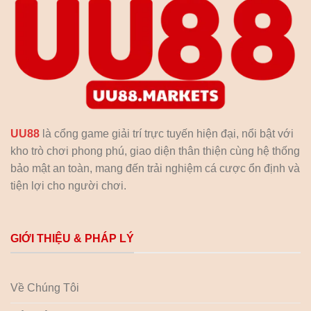
Chiến
Thắng
Bất
Ngờ
UU88
là cổng game giải trí trực tuyến hiện đại, nổi bật với
kho trò chơi phong phú, giao diện thân thiện cùng hệ thống
bảo mật an toàn, mang đến trải nghiệm cá cược ổn định và
tiện lợi cho người chơi.
GIỚI THIỆU & PHÁP LÝ
Về Chúng Tôi