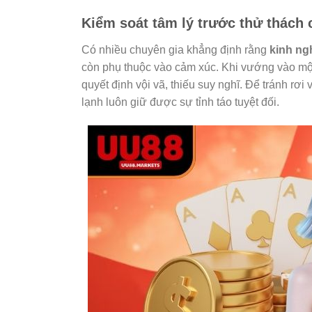
Kiểm soát tâm lý trước thử thách
Có nhiều chuyên gia khẳng định rằng
kinh ng
còn phụ thuộc vào cảm xúc. Khi vướng vào một 
quyết định vội vã, thiếu suy nghĩ. Để tránh rơ
lạnh luôn giữ được sự tỉnh táo tuyệt đối.