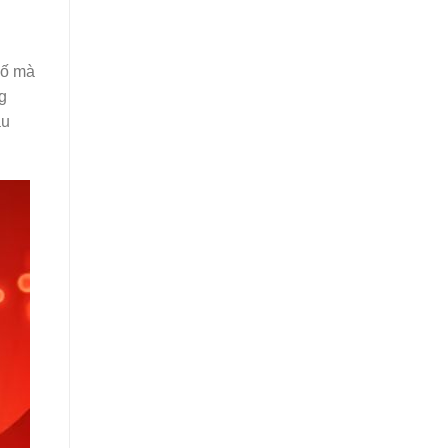
số mà
g
ầu