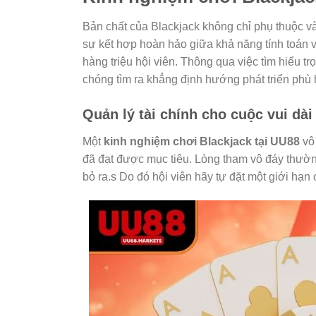
Bản chất của Blackjack không chỉ phụ thuộc và
sự kết hợp hoàn hảo giữa khả năng tính toán 
hàng triệu hội viên. Thông qua việc tìm hiểu t
chóng tìm ra khẳng định hướng phát triển phù
Quản lý tài chính cho cuộc vui dài
Một
kinh nghiệm chơi Blackjack tại UU88
vô 
đã đạt được mục tiêu. Lòng tham vô đáy thườn
bỏ ra.s Do đó hội viên hãy tự đặt một giới hạn