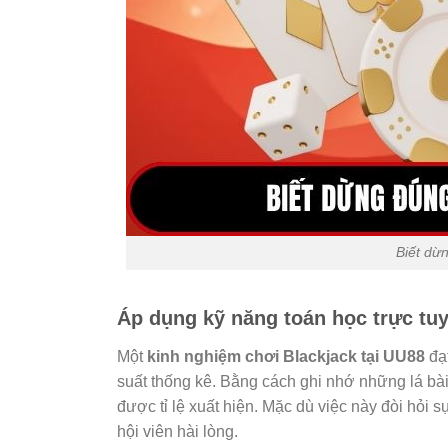
Biết dừ
Áp dụng kỹ năng toán học trực tu
Một
kinh nghiệm chơi Blackjack tại UU88
đạt
suất thống kê. Bằng cách ghi nhớ những lá bài
được tỉ lệ xuất hiện. Mặc dù việc này đòi hỏi 
hội viên hài lòng.