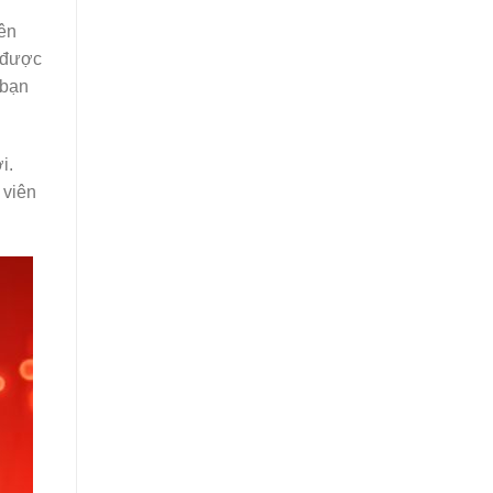
Cho
Roulette
Người
Tại
iên
Mới
UU88
g được
Đem
Lại
 bạn
Chiến
Thắng
Bất
Ngờ
i.
 viên