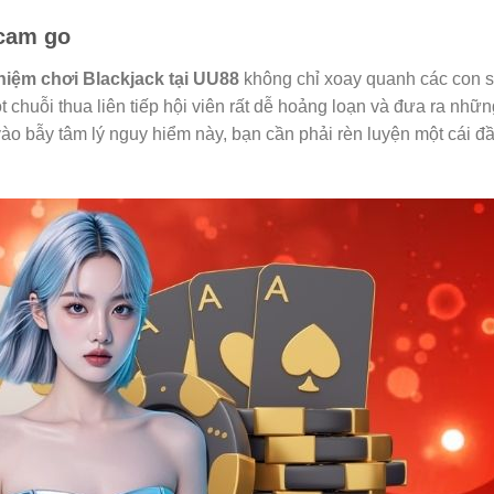
 cam go
hiệm chơi Blackjack tại UU88
không chỉ xoay quanh các con 
chuỗi thua liên tiếp hội viên rất dễ hoảng loạn và đưa ra nhữn
i vào bẫy tâm lý nguy hiểm này, bạn cần phải rèn luyện một cái đ