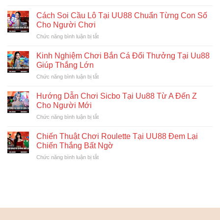
Cách
–
Chơi
Làm
Cách Soi Cầu Lô Tại UU88 Chuẩn Từng Con Số
Bắn
Chủ
Cho Người Chơi
Cá
Chiến
ở
Chức năng bình luận bị tắt
H5
Thuật
Cách
UU88
Cực
Soi
–
Kinh Nghiệm Chơi Bắn Cá Đổi Thưởng Tại Uu88
Đỉnh
Cầu
Bí
Giúp Thắng Lớn
Lô
Quyết
ở
Chức năng bình luận bị tắt
Tại
Săn
Kinh
UU88
Boss
Nghiệm
Chuẩn
Hướng Dẫn Chơi Sicbo Tại Uu88 Từ A Đến Z
Cực
Chơi
Từng
Cho Người Mới
Nhanh
Bắn
Con
ở
Chức năng bình luận bị tắt
Cá
Số
Hướng
Đổi
Cho
Dẫn
Thưởng
Chiến Thuật Chơi Roulette Tại UU88 Đem Lại
Người
Chơi
Tại
Chiến Thắng Bất Ngờ
Chơi
Sicbo
Uu88
ở
Chức năng bình luận bị tắt
Tại
Giúp
Chiến
Uu88
Thắng
Thuật
Từ
Lớn
Chơi
A
Roulette
Đến
Tại
Z
UU88
Cho
Đem
Người