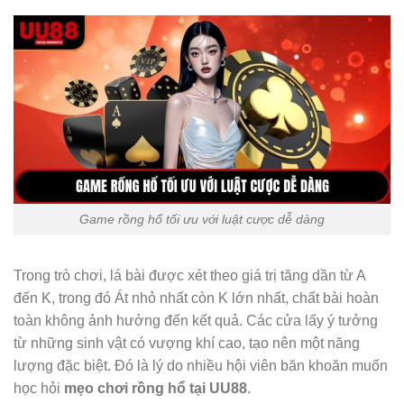
Game rồng hổ tối ưu với luật cược dễ dàng
Trong trò chơi, lá bài được xét theo giá trị tăng dần từ A
đến K, trong đó Át nhỏ nhất còn K lớn nhất, chất bài hoàn
toàn không ảnh hưởng đến kết quả. Các cửa lấy ý tưởng
từ những sinh vật có vượng khí cao, tạo nên một năng
lượng đặc biệt. Đó là lý do nhiều hội viên băn khoăn muốn
học hỏi
mẹo chơi rồng hổ tại UU88
.