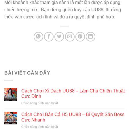
Mỗi khoảnh khắc tham gia sảnh là một lần được áp dụng
chiến lượng mới. Bạn đừng quên truy cập UU88, thưởng
thức ván cược kịch tính và đưa ra quyết định phù hợp.
BÀI VIẾT GẦN ĐÂY
Cách Chơi Xì Dách UU88 – Làm Chủ Chiến Thuật
Cực Đỉnh
ở
Chức năng bình luận bị tắt
Cách
Chơi
Cách Chơi Bắn Cá H5 UU88 – Bí Quyết Săn Boss
Xì
Cực Nhanh
Dách
ở
Chức năng bình luận bị tắt
UU88