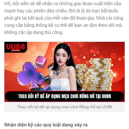
Hổ, hội viên sẽ dễ nhận ra những giai đoạn xuất hiện cầu
mạnh hay các phiên đảo chiều. Đó là lý do bạn bắt buộc
phải ghi lại kết quả của mỗi ván đã tham gia. Nhà cái cũng
cung cấp bảng thống kê cụ thể để bạn an tâm theo dõi mà
không cần áp dụng thủ công.
Theo dõi kỹ để áp dụng mẹo chơi Rồng Hổ tại UU88
Nhận diện kỹ các quy luật đang xảy ra