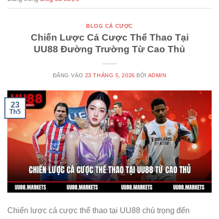
BLOG CÁ CƯỢC
Chiến Lược Cá Cược Thể Thao Tại
UU88 Đường Trường Từ Cao Thủ
ĐĂNG VÀO
23 THÁNG 5, 2026
BỞI
ADMIN
23
Th5
Chiến lược cá cược thể thao tại UU88 chú trọng đến