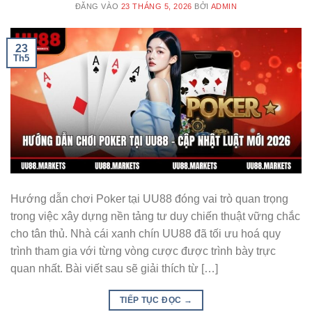
ĐĂNG VÀO
23 THÁNG 5, 2026
BỞI
ADMIN
23
Th5
Hướng dẫn chơi Poker tại UU88 đóng vai trò quan trọng
trong việc xây dựng nền tảng tư duy chiến thuật vững chắc
cho tân thủ. Nhà cái xanh chín UU88 đã tối ưu hoá quy
trình tham gia với từng vòng cược được trình bày trực
quan nhất. Bài viết sau sẽ giải thích từ […]
TIẾP TỤC ĐỌC
→