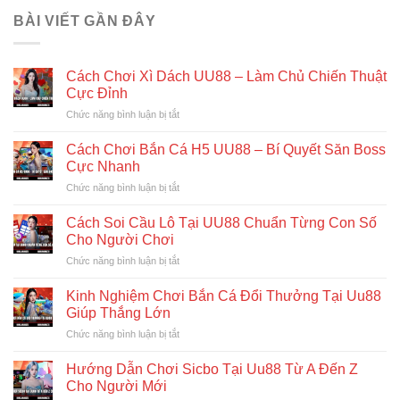
BÀI VIẾT GẦN ĐÂY
Cách Chơi Xì Dách UU88 – Làm Chủ Chiến Thuật
Cực Đỉnh
ở
Chức năng bình luận bị tắt
Cách
Chơi
Cách Chơi Bắn Cá H5 UU88 – Bí Quyết Săn Boss
Xì
Cực Nhanh
Dách
ở
Chức năng bình luận bị tắt
UU88
Cách
–
Chơi
Làm
Cách Soi Cầu Lô Tại UU88 Chuẩn Từng Con Số
Bắn
Chủ
Cho Người Chơi
Cá
Chiến
ở
Chức năng bình luận bị tắt
H5
Thuật
Cách
UU88
Cực
Soi
–
Kinh Nghiệm Chơi Bắn Cá Đổi Thưởng Tại Uu88
Đỉnh
Cầu
Bí
Giúp Thắng Lớn
Lô
Quyết
ở
Chức năng bình luận bị tắt
Tại
Săn
Kinh
UU88
Boss
Nghiệm
Chuẩn
Hướng Dẫn Chơi Sicbo Tại Uu88 Từ A Đến Z
Cực
Chơi
Từng
Cho Người Mới
Nhanh
Bắn
Con