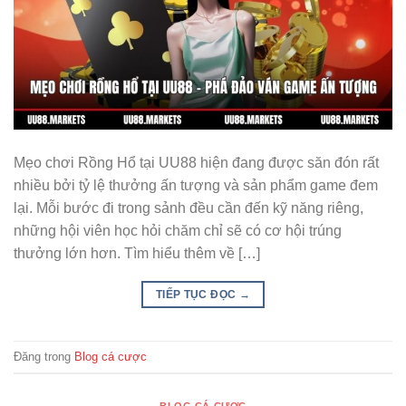
Mẹo chơi Rồng Hổ tại UU88 hiện đang được săn đón rất
nhiều bởi tỷ lệ thưởng ấn tượng và sản phẩm game đem
lại. Mỗi bước đi trong sảnh đều cần đến kỹ năng riêng,
những hội viên học hỏi chăm chỉ sẽ có cơ hội trúng
thưởng lớn hơn. Tìm hiểu thêm về […]
TIẾP TỤC ĐỌC
→
Đăng trong
Blog cá cược