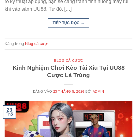
rõ kỹ thuật áp dụng, bạn sẽ càng tránh tình huống may rủi
khi vào sảnh UU88. Từ đó, […]
TIẾP TỤC ĐỌC
→
Đăng trong
Blog cá cược
BLOG CÁ CƯỢC
Kinh Nghiệm Chơi Kèo Tài Xỉu Tại UU88
Cược Là Trúng
ĐĂNG VÀO
23 THÁNG 5, 2026
BỞI
ADMIN
23
Th5