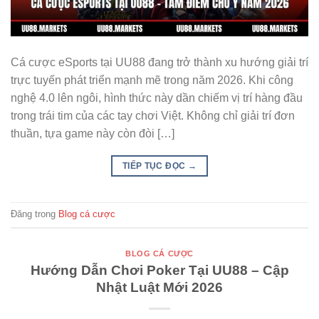
Cá cược eSports tại UU88 đang trở thành xu hướng giải trí
trực tuyến phát triển mạnh mẽ trong năm 2026. Khi công
nghệ 4.0 lên ngôi, hình thức này dần chiếm vị trí hàng đầu
trong trái tim của các tay chơi Việt. Không chỉ giải trí đơn
thuần, tựa game này còn đòi […]
TIẾP TỤC ĐỌC
→
Đăng trong
Blog cá cược
BLOG CÁ CƯỢC
Hướng Dẫn Chơi Poker Tại UU88 – Cập
Nhật Luật Mới 2026